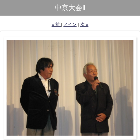
中京大会Ⅱ
«
前
メイン
次
»