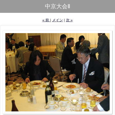
中京大会Ⅱ
«
前
メイン
次
»