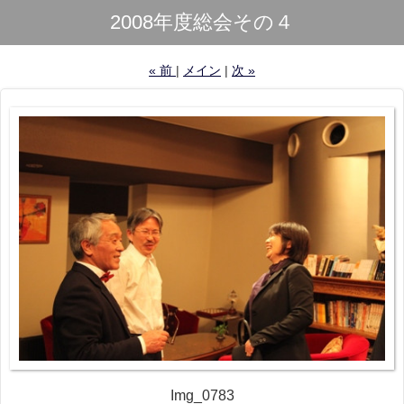
2008年度総会その４
«
前
メイン
次
»
Img_0783